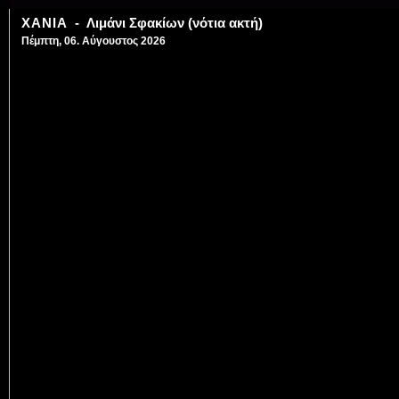
XANIA
- Λιμάνι
Σφακίων
(
νότια ακτή
)
Πέμπτη, 06. Αύγουστος 2026